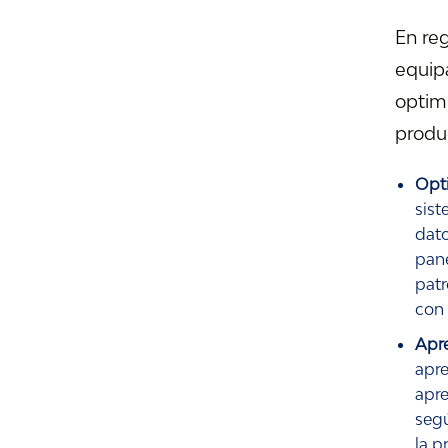
En re
equipa
optimi
produc
Opt
sist
dato
pane
patr
con 
Apre
apre
apre
segú
la p