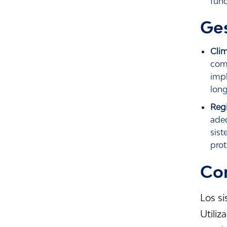
func
Ges
Cli
comp
impl
long
Regi
adec
sist
prot
Con
Los si
Utiliz