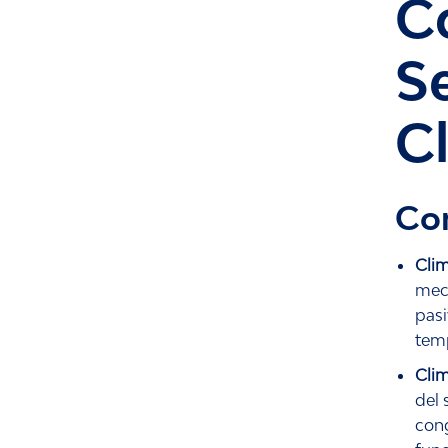
C
S
C
Con
Clim
meca
pasi
temp
Clim
del 
cong