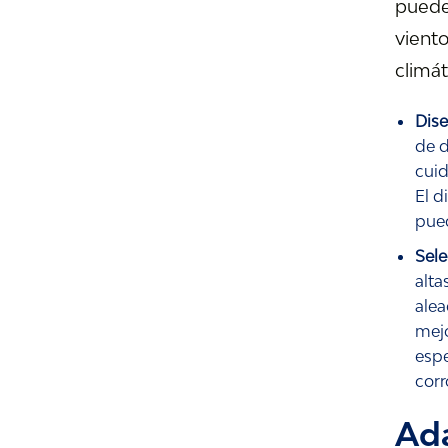
puede 
vient
climá
Dis
de d
cuid
El d
pued
Sele
alta
alea
mejo
espe
corr
Ada