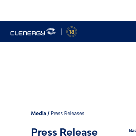
Skip
to
content
Press Release
Media
/
Press Releases
Press Release
Bac