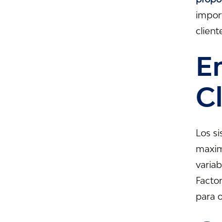
import
clien
E
C
Los si
maximi
varia
Factor
para o