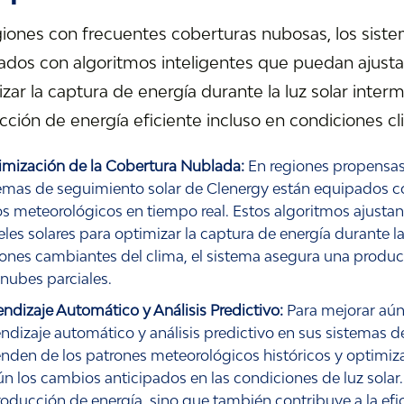
giones con frecuentes coberturas nubosas, los sist
dos con algoritmos inteligentes que puedan ajustar
zar la captura de energía durante la luz solar inter
ción de energía eficiente incluso en condiciones cl
imización de la Cobertura Nublada:
En regiones propensas 
emas de seguimiento solar de Clenergy están equipados co
s meteorológicos en tiempo real. Estos algoritmos ajusta
les solares para optimizar la captura de energía durante la 
ones cambiantes del clima, el sistema asegura una producc
nubes parciales.
ndizaje Automático y Análisis Predictivo:
Para mejorar aún
ndizaje automático y análisis predictivo en sus sistemas d
nden de los patrones meteorológicos históricos y optimiz
n los cambios anticipados en las condiciones de luz solar
roducción de energía, sino que también contribuye a la efic