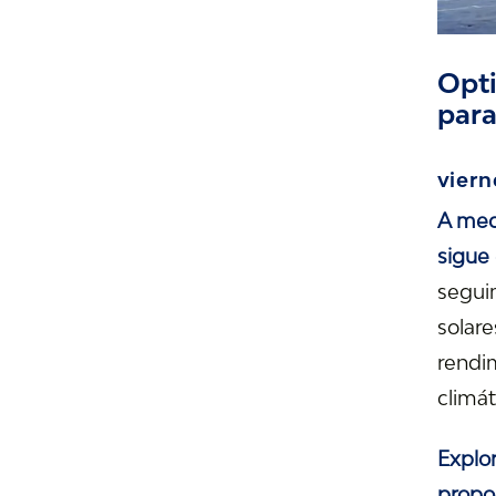
Opti
par
viern
A med
sigue 
seguim
solare
rendim
climát
Explo
propor