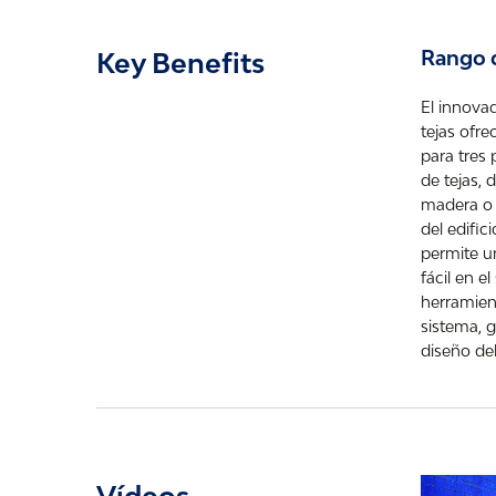
Rango d
Key Benefits
El innova
tejas ofre
para tres 
de tejas, 
madera o t
del edific
permite u
fácil en el
herramient
sistema, g
diseño de
Vídeos