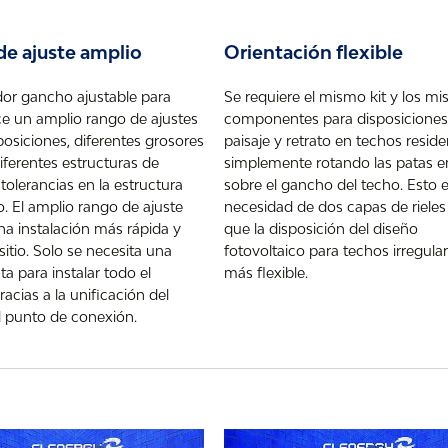
e ajuste amplio
Orientación flexible
dor gancho ajustable para
Se requiere el mismo kit y los m
ce un amplio rango de ajustes
componentes para disposiciones
posiciones, diferentes grosores
paisaje y retrato en techos reside
diferentes estructuras de
simplemente rotando las patas e
olerancias en la estructura
sobre el gancho del techo. Esto e
io. El amplio rango de ajuste
necesidad de dos capas de rieles
na instalación más rápida y
que la disposición del diseño
 sitio. Solo se necesita una
fotovoltaico para techos irregula
a para instalar todo el
más flexible.
racias a la unificación del
l punto de conexión.