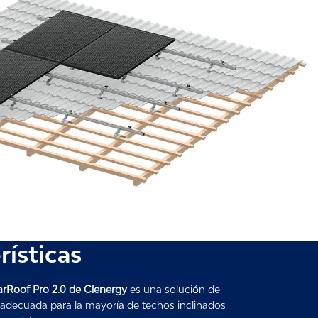
rísticas
rRoof Pro 2.0 de Clenergy
es una solución de
adecuada para la mayoría de techos inclinados