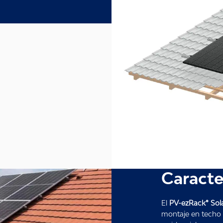
Caracte
El
PV-ezRack® Sola
montaje en techo 