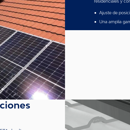
residenciales y co
Ajuste de posic
Una amplia gama
aciones