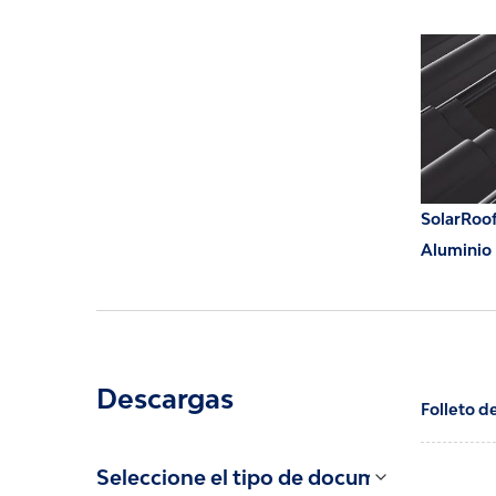
SolarRoof
Aluminio
Descargas
Folleto d