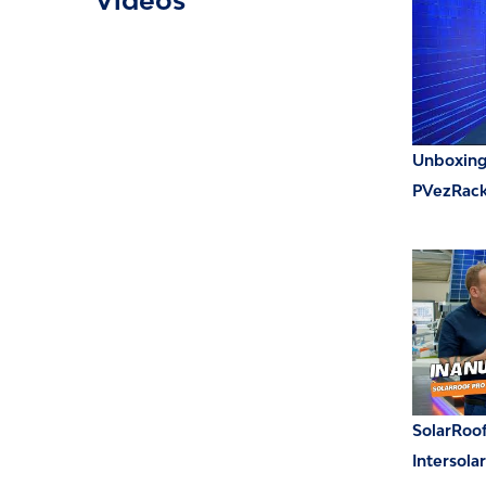
Unboxing 
PVezRac
SolarRoof
Intersola