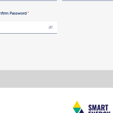
nfirm Password
*