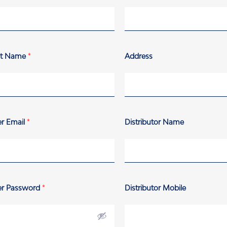
st Name
*
Address
r Email
*
Distributor Name
er Password
*
Distributor Mobile