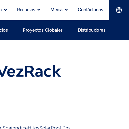
a
Recursos
Media
Contáctanos
cios
Proyectos Globales
Distribudores
PVezRack
or SpainndiceHitosSolarRoof Pro