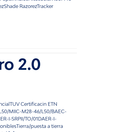
0ezShade RazorezTracker
ro 2.0
cialTUV Certificacin ETN
6/L50/MIIC-M28-46/L50/BAEC-
R-I-SRPII/TO/01DAER-I-
blesTierra/puesta a tierra