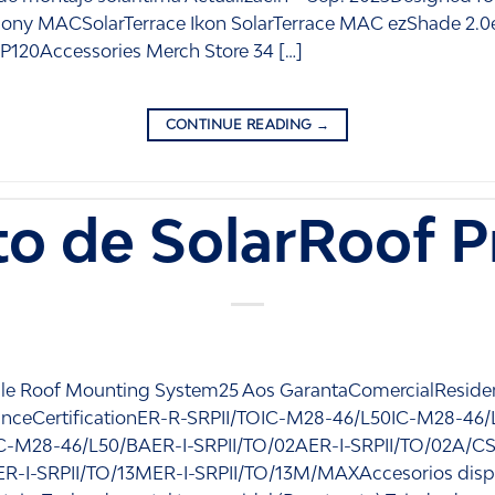
alcony MACSolarTerrace Ikon SolarTerrace MAC ezShade 2.
P120Accessories Merch Store 34 […]
CONTINUE READING
→
to de SolarRoof P
ible Roof Mounting System25 Aos GarantaComercialResiden
0FranceCertificationER-R-SRPII/TOIC-M28-46/L50IC-M28-4
M28-46/L50/BAER-I-SRPII/TO/02AER-I-SRPII/TO/02A/CSE
R-I-SRPII/TO/13MER-I-SRPII/TO/13M/MAXAccesorios disponi